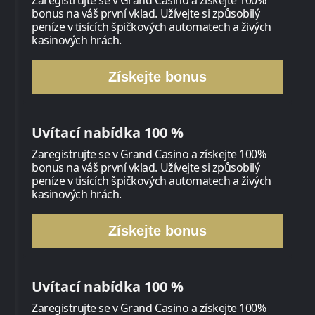
bonus na váš první vklad. Užívejte si způsobilý
peníze v tisících špičkových automatech a živých
kasinových hrách.
Získejte bonus
Uvítací nabídka 100 %
Zaregistrujte se v Grand Casino a získejte 100%
bonus na váš první vklad. Užívejte si způsobilý
peníze v tisících špičkových automatech a živých
kasinových hrách.
Získejte bonus
Uvítací nabídka 100 %
Zaregistrujte se v Grand Casino a získejte 100%