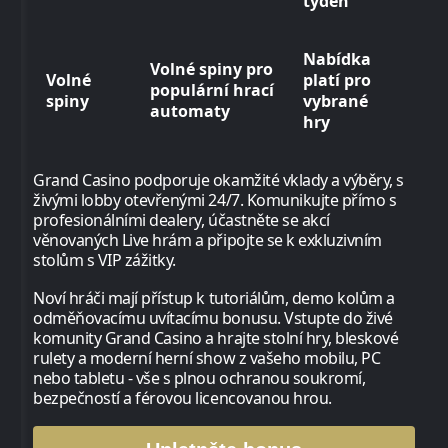
týden
Nabídka
Volné spiny pro
Ode
Volné
platí pro
populární hrací
kva
spiny
vybrané
automaty
sáz
hry
Grand Casino podporuje okamžité vklady a výběry, s
živými lobby otevřenými 24/7. Komunikujte přímo s
profesionálními dealery, účastněte se akcí
věnovaných Live hrám a připojte se k exkluzivním
stolům s VIP zážitky.
Noví hráči mají přístup k tutoriálům, demo kolům a
odměňovacímu uvítacímu bonusu. Vstupte do živé
komunity Grand Casino a hrajte stolní hry, bleskové
rulety a moderní herní show z vašeho mobilu, PC
nebo tabletu - vše s plnou ochranou soukromí,
bezpečností a férovou licencovanou hrou.