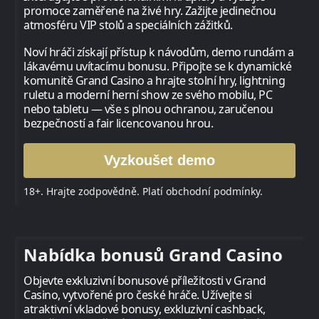
promoce zaměřené na živé hry. Zažijte jedinečnou
atmosféru VIP stolů a speciálních zážitků.
Noví hráči získají přístup k návodům, demo rundám a
lákavému uvítacímu bonusu. Připojte se k dynamické
komunitě Grand Casino a hrajte stolní hry, lightning
ruletu a moderní herní show ze svého mobilu, PC
nebo tabletu — vše s plnou ochranou, zaručenou
bezpečností a fair licencovanou hrou.
Vyzkoušet demo
18+. Hrajte zodpovědně. Platí obchodní podmínky.
Nabídka bonusů Grand Casino
Objevte exkluzivní bonusové příležitosti v Grand
Casino, vytvořené pro české hráče. Užívejte si
atraktivní vkladové bonusy, exkluzivní cashback,