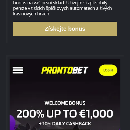
bonus na váš první vklad. Užívejte si způsobilý
peníze v tisících špičkových automatech a živých
kasinových hrách.
Získejte bonus