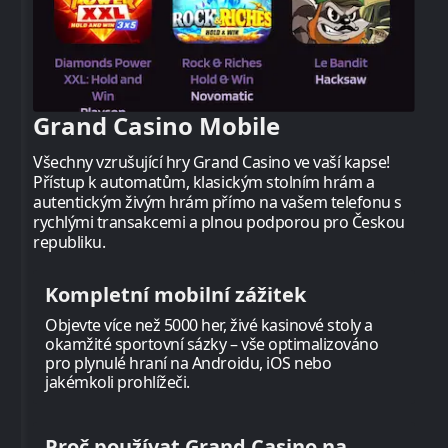
Grand Casino Mobile
Všechny vzrušující hry Grand Casino ve vaší kapse!
Přístup k automatům, klasickým stolním hrám a
autentickým živým hrám přímo na vašem telefonu s
rychlými transakcemi a plnou podporou pro Českou
republiku.
Kompletní mobilní zážitek
Objevte více než 5000 her, živé kasinové stoly a
okamžité sportovní sázky – vše optimalizováno
pro plynulé hraní na Androidu, iOS nebo
jakémkoli prohlížeči.
Proč používat Grand Casino na