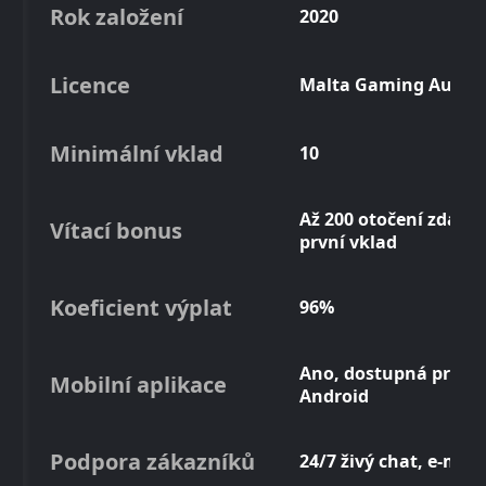
Rok založení
2020
Licence
Malta Gaming Author
Minimální vklad
10
Až 200 otočení zdarm
Vítací bonus
první vklad
Koeficient výplat
96%
Ano, dostupná pro iO
Mobilní aplikace
Android
Podpora zákazníků
24/7 živý chat, e-mail