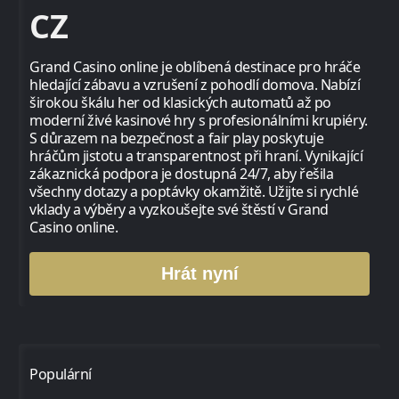
CZ
Grand Casino online je oblíbená destinace pro hráče
hledající zábavu a vzrušení z pohodlí domova. Nabízí
širokou škálu her od klasických automatů až po
moderní živé kasinové hry s profesionálními krupiéry.
S důrazem na bezpečnost a fair play poskytuje
hráčům jistotu a transparentnost při hraní. Vynikající
zákaznická podpora je dostupná 24/7, aby řešila
všechny dotazy a poptávky okamžitě. Užijte si rychlé
vklady a výběry a vyzkoušejte své štěstí v Grand
Casino online.
Hrát nyní
Populární