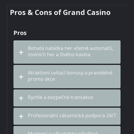
Pros & Cons of Grand Casino
Pros
Bohatá nabídka her včetně automatů,
stolních her a živého kasina
Atraktivní uvítací bonusy a pravidelné
promo akce
Rychlé a bezpečné transakce
Profesionální zákaznická podpora 24/7
Moderní a uživatelsky přívětivé