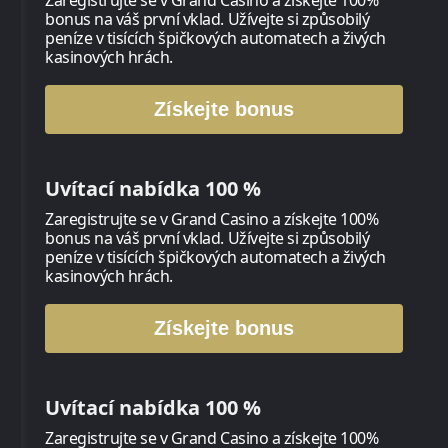
bonus na váš první vklad. Užívejte si způsobilý
peníze v tisících špičkových automatech a živých
kasinových hrách.
Získejte bonus
Uvítací nabídka 100 %
Zaregistrujte se v Grand Casino a získejte 100%
bonus na váš první vklad. Užívejte si způsobilý
peníze v tisících špičkových automatech a živých
kasinových hrách.
Získejte bonus
Uvítací nabídka 100 %
Zaregistrujte se v Grand Casino a získejte 100%