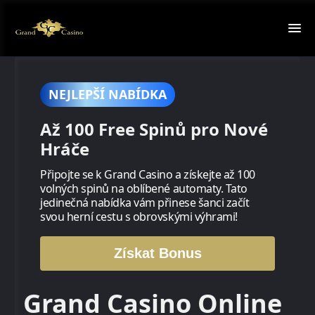
NEJLEPŠÍ NABÍDKA
Až 100 Free Spinů pro Nové
Hráče
Připojte se k Grand Casino a získejte až 100
volných spinů na oblíbené automaty. Tato
jedinečná nabídka vám přinese šanci začít
svou herní cestu s obrovskými výhrami!
Získat Bonus
Grand Casino Online