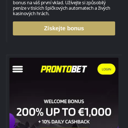
bonus na váš první vklad. Užívejte si způsobilý
peníze v tisících špičkových automatech a živých
kasinových hrách.
Získejte bonus