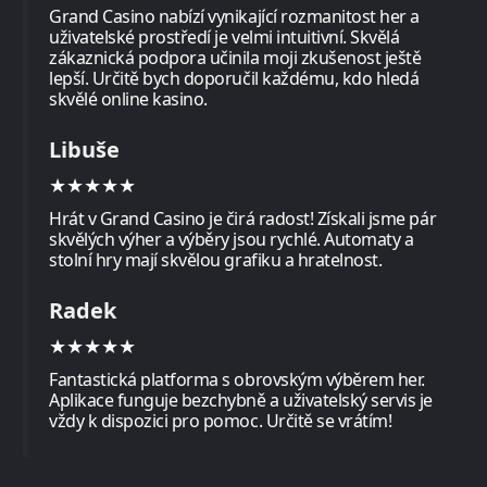
Grand Casino nabízí vynikající rozmanitost her a
uživatelské prostředí je velmi intuitivní. Skvělá
zákaznická podpora učinila moji zkušenost ještě
lepší. Určitě bych doporučil každému, kdo hledá
skvělé online kasino.
Libuše
★
★
★
★
★
Hrát v Grand Casino je čirá radost! Získali jsme pár
skvělých výher a výběry jsou rychlé. Automaty a
stolní hry mají skvělou grafiku a hratelnost.
Radek
★
★
★
★
★
Fantastická platforma s obrovským výběrem her.
Aplikace funguje bezchybně a uživatelský servis je
vždy k dispozici pro pomoc. Určitě se vrátím!