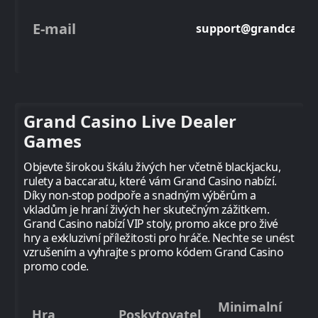
E-mail
support@grandcasin
Grand Casino Live Dealer
Games
Objevte širokou škálu živých her včetně blackjacku,
rulety a baccaratu, které vám Grand Casino nabízí.
Díky non-stop podpoře a snadným výběrům a
vkladům je hraní živých her skutečným zážitkem.
Grand Casino nabízí VIP stoly, promo akce pro živé
hry a exkluzivní příležitosti pro hráče. Nechte se unést
vzrušením a vyhrajte s promo kódem Grand Casino
promo code.
Minimalní
Klí
Hra
Poskytovatel