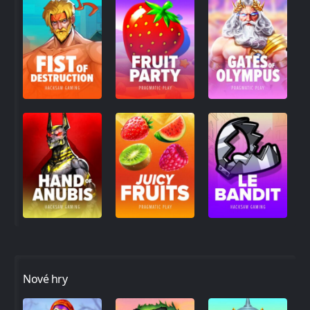
Nové hry