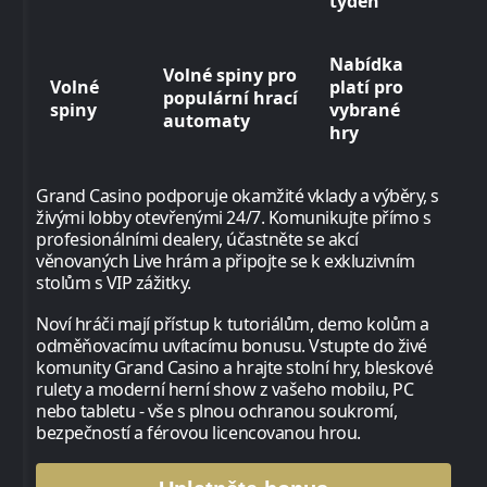
týden
Nabídka
Volné spiny pro
Ode
Volné
platí pro
populární hrací
kva
spiny
vybrané
automaty
sáz
hry
Grand Casino podporuje okamžité vklady a výběry, s
živými lobby otevřenými 24/7. Komunikujte přímo s
profesionálními dealery, účastněte se akcí
věnovaných Live hrám a připojte se k exkluzivním
stolům s VIP zážitky.
Noví hráči mají přístup k tutoriálům, demo kolům a
odměňovacímu uvítacímu bonusu. Vstupte do živé
komunity Grand Casino a hrajte stolní hry, bleskové
rulety a moderní herní show z vašeho mobilu, PC
nebo tabletu - vše s plnou ochranou soukromí,
bezpečností a férovou licencovanou hrou.