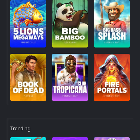
Trending