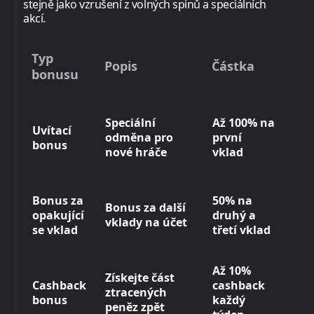
stejně jako vzrušení z volných spinů a speciálních
akcí.
Typ
Popis
Částka
Jak
bonusu
Zar
Speciální
Až 100% na
Uvítací
se a
odměna pro
první
bonus
pro
nové hráče
vklad
vkl
Bonus za
50% na
Bonus za další
Pro
opakující
druhý a
vklady na účet
dal
se vklad
třetí vklad
Až 10%
Získejte část
Cashback
cashback
Akt
ztracených
bonus
každý
své
peněz zpět