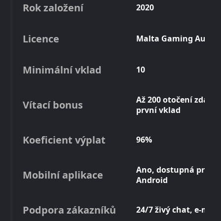
Rok založení
2020
Licence
Malta Gaming Author
Minimální vklad
10
Až 200 otočení zdarm
Vítací bonus
první vklad
Koeficient výplat
96%
Ano, dostupná pro iO
Mobilní aplikace
Android
Podpora zákazníků
24/7 živý chat, e-mail