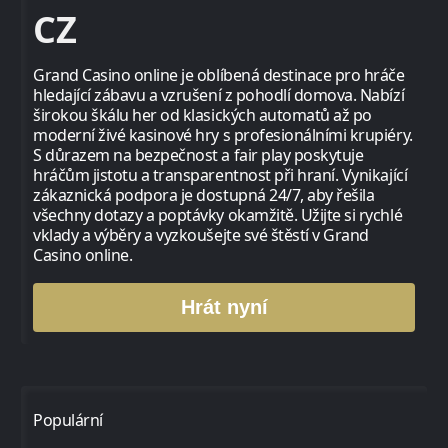
CZ
Grand Casino online je oblíbená destinace pro hráče
hledající zábavu a vzrušení z pohodlí domova. Nabízí
širokou škálu her od klasických automatů až po
moderní živé kasinové hry s profesionálními krupiéry.
S důrazem na bezpečnost a fair play poskytuje
hráčům jistotu a transparentnost při hraní. Vynikající
zákaznická podpora je dostupná 24/7, aby řešila
všechny dotazy a poptávky okamžitě. Užijte si rychlé
vklady a výběry a vyzkoušejte své štěstí v Grand
Casino online.
Hrát nyní
Populární