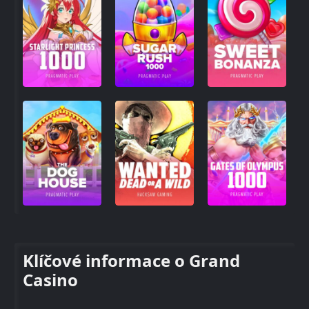
Klíčové informace o Grand
Casino